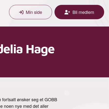
Min side
Bli medlem
elia Hage
om fortsatt ønsker seg et GOBB
gge noen nye med det aller