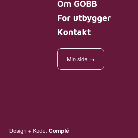
Om GOBB
For utbygger
Kontakt
Min side
→
Design + Kode:
Complé