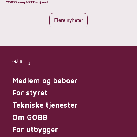
126 000 besøk på GOBB-stolpene !
Flere nyheter
Gå til
Medlem og beboer
For styret
Tekniske tjenester
Om GOBB
For utbygger