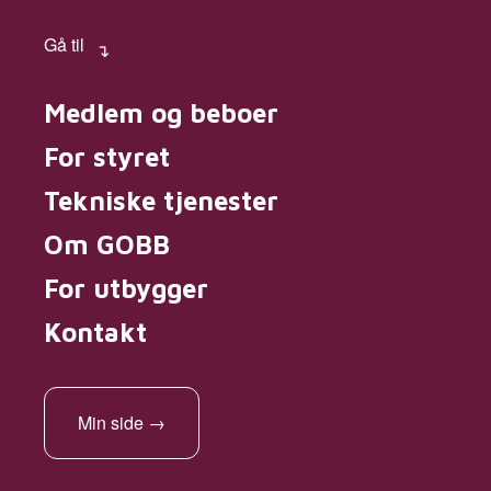
Gå til
Medlem og beboer
For styret
Tekniske tjenester
Om GOBB
For utbygger
Kontakt
Min side
→