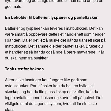
nye råvarer, og de farlige stoffene blir tatt hånd om på en
god måte.
En beholder til batterier, lyspærer og panteflasker
Batterier og lyspærer kan leveres i matbutikken. Det kan
være smart å oppbevare dette i et handlenett som henger
i gangen. Da er det lett å huske det når du uansett skal på
matbutikken. Det samme gjelder panteflasker. Bruker du
et handlenett så har du også noe å bære matvarene i når
du skal hjem fra butikken.
Tenk utenfor boksen
Alternative løsninger kan fungere like godt som
avfallsdunker. Panteflasker kan du ha i en hylle i et
skoskap, og har du lite plass i skap og skuffer, kan du
legge avfallet i pene bokser og kurver rett på gulvet. Det
viktigste er at du lager et system, hvor alt får sin faste
plass.