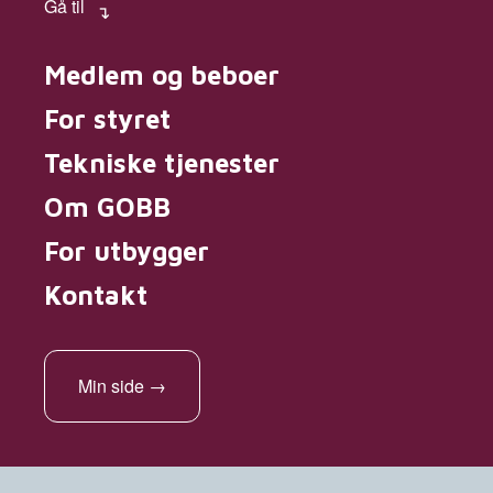
Gå til
Medlem og beboer
For styret
Tekniske tjenester
Om GOBB
For utbygger
Kontakt
Min side
→