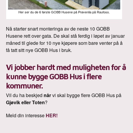
Her ser du de 6 første GOBB Husene på Prøvenlia på Raufoss.
Nå starter snart monteringa av de neste 10 GOBB
Husene rett over gata. De skal stå ferdig i løpet av januar
måned til glede for 10 nye kjøpere som bare venter på å
få tatt sitt nye GOBB Hus i bruk.
Vi jobber hardt med muligheten for å
kunne bygge GOBB Hus i flere
kommuner.
Vil du ha beskjed
når
vi skal bygge flere GOBB Hus på
Gjøvik eller Toten
?
Meld din interesse
HER!