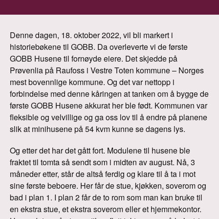
Denne dagen, 18. oktober 2022, vil bli markert i
historiebøkene til GOBB. Da overleverte vi de første
GOBB Husene til fornøyde eiere. Det skjedde på
Prøvenlia på Raufoss i Vestre Toten kommune – Norges
mest bovennlige kommune. Og det var nettopp i
forbindelse med denne kåringen at tanken om å bygge de
første GOBB Husene akkurat her ble født. Kommunen var
fleksible og velvillige og ga oss lov til å endre på planene
slik at minihusene på 54 kvm kunne se dagens lys.
Og etter det har det gått fort. Modulene til husene ble
fraktet til tomta så sendt som i midten av august. Nå, 3
måneder etter, står de altså ferdig og klare til å ta i mot
sine første beboere. Her får de stue, kjøkken, soverom og
bad i plan 1. I plan 2 får de to rom som man kan bruke til
en ekstra stue, et ekstra soverom eller et hjemmekontor.