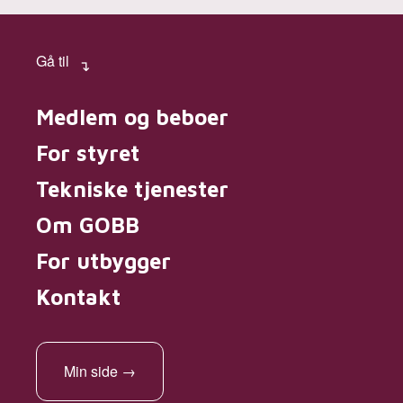
Gå til
Medlem og beboer
For styret
Tekniske tjenester
Om GOBB
For utbygger
Kontakt
Min side
→