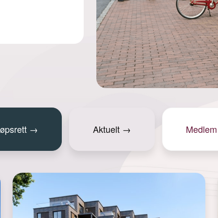
Les mer →
jøpsrett
→
Aktuelt
→
Medlem