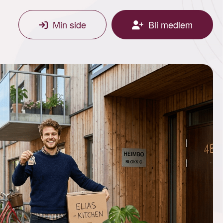
Min side
Bli medlem
het på Lena -
!
 ved Lena sentrum selges nå. Vi
å nå er det enda gunstigere å