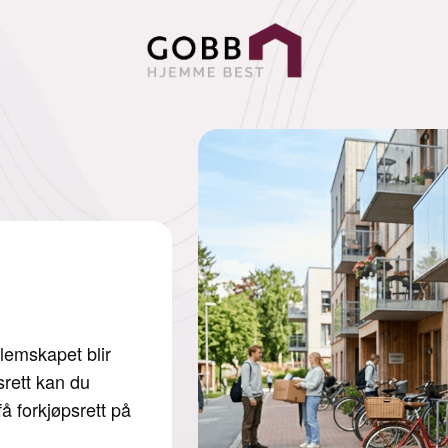
Kjøp ny leilig
se nye priser 
Neste blokk på vakre Lenatunet
har justert prisene noe ned - s
kjøpe. Sjekk de nye prisene!