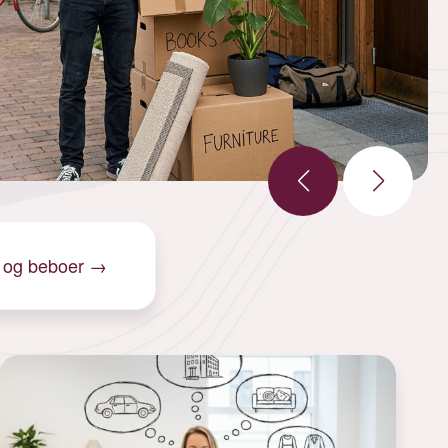
 og beboer
→